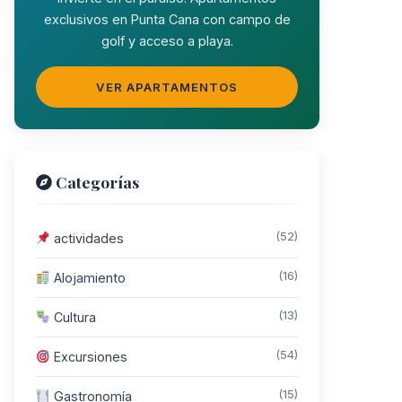
exclusivos en Punta Cana con campo de
golf y acceso a playa.
VER APARTAMENTOS
Categorías
(52)
actividades
(16)
Alojamiento
(13)
Cultura
(54)
Excursiones
(15)
Gastronomía