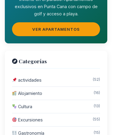
exclusivos en Punta Cana con campo de
golf y acceso a playa.
VER APARTAMENTOS
Categorías
(52)
actividades
(16)
Alojamiento
(13)
Cultura
(55)
Excursiones
(15)
Gastronomía