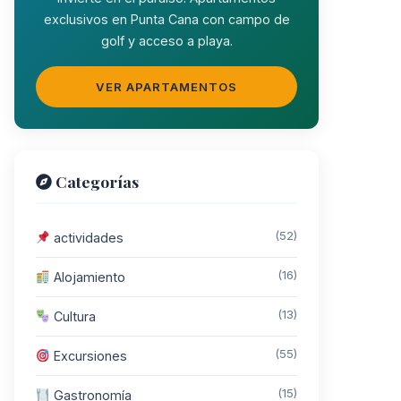
exclusivos en Punta Cana con campo de
golf y acceso a playa.
VER APARTAMENTOS
Categorías
(52)
actividades
(16)
Alojamiento
(13)
Cultura
(55)
Excursiones
(15)
Gastronomía