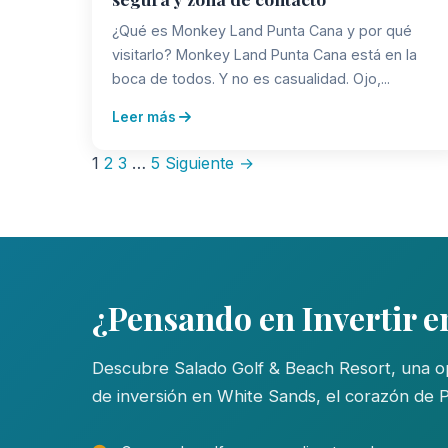
¿Qué es Monkey Land Punta Cana y por qué
visitarlo? Monkey Land Punta Cana está en la
boca de todos. Y no es casualidad. Ojo,...
Leer más
Paginación
1
2
3
…
5
Siguiente →
de
entradas
¿Pensando en Invertir 
Descubre Salado Golf & Beach Resort, una o
de inversión en White Sands, el corazón de 