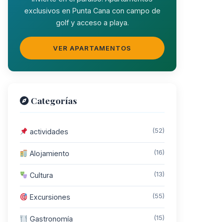
exclusivos en Punta Cana con campo de
golf y acceso a playa.
VER APARTAMENTOS
Categorías
(52)
actividades
(16)
Alojamiento
(13)
Cultura
(55)
Excursiones
(15)
Gastronomía