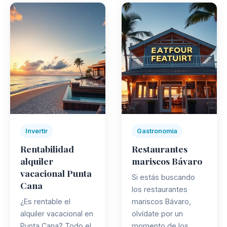
Invertir
Gastronomía
Rentabilidad
Restaurantes
alquiler
mariscos Bávaro
vacacional Punta
Si estás buscando
Cana
los restaurantes
¿Es rentable el
mariscos Bávaro,
alquiler vacacional en
olvídate por un
Punta Cana? Todo el
momento de los