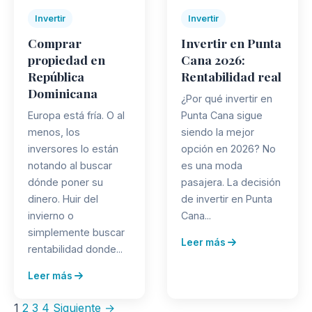
Invertir
Invertir
Comprar
Invertir en Punta
propiedad en
Cana 2026:
República
Rentabilidad real
Dominicana
¿Por qué invertir en
Europa está fría. O al
Punta Cana sigue
menos, los
siendo la mejor
inversores lo están
opción en 2026? No
notando al buscar
es una moda
dónde poner su
pasajera. La decisión
dinero. Huir del
de invertir en Punta
invierno o
Cana...
simplemente buscar
Leer más
rentabilidad donde...
Leer más
Paginación
1
2
3
4
Siguiente →