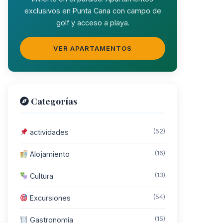
exclusivos en Punta Cana con campo de
golf y acceso a playa.
VER APARTAMENTOS
Categorías
(52)
actividades
(16)
Alojamiento
(13)
Cultura
(54)
Excursiones
(15)
Gastronomía