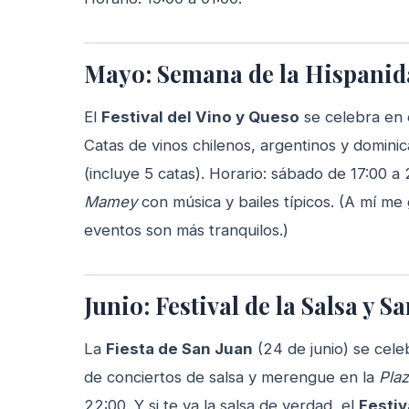
Mayo: Semana de la Hispanida
El
Festival del Vino y Queso
se celebra en 
Catas de vinos chilenos, argentinos y domini
(incluye 5 catas). Horario: sábado de 17:00 a
Mamey
con música y bailes típicos. (A mí me 
eventos son más tranquilos.)
Junio: Festival de la Salsa y S
La
Fiesta de San Juan
(24 de junio) se cel
de conciertos de salsa y merengue en la
Pla
22:00. Y si te va la salsa de verdad, el
Festiv