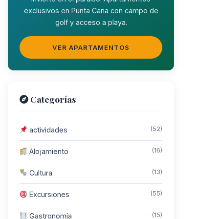
exclusivos en Punta Cana con campo de
golf y acceso a playa.
VER APARTAMENTOS
Categorías
(52)
actividades
(16)
Alojamiento
(13)
Cultura
(55)
Excursiones
(15)
Gastronomía