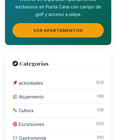
exclusivos en Punta Cana con campo de
golf y acceso a playa.
VER APARTAMENTOS
Categorías
(52)
actividades
(16)
Alojamiento
(13)
Cultura
(55)
Excursiones
(15)
Gastronomía