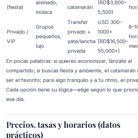
animado,
(RD$3,600–
(fiesta)
catamarán
hor
música
5,500)
Transfer
USD 300–
Grupos
8–1
Privado /
privado +
1000+
pequeños,
hor
VIP
yate/lancha
(RD$16,500–
lujo
med
privada
55,000+)
En pocas palabras: si quieres economizar, lánzate al
compartido; si buscas fiesta y ambiente, el catamarán 
ser el favorito; para algo tranquilo y a tu ritmo, el priv
Cada opción tiene su lógica—elige según lo que priori
ese día.
Precios, tasas y horarios (datos
prácticos)