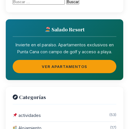
Buscar:
Salado Resort
Invierte en el paraíso. Apartamentos exclusivos en
Punta Cana con campo de golf y acceso a playa.
VER APARTAMENTOS
Categorías
(53)
actividades
(17)
Alojamiento