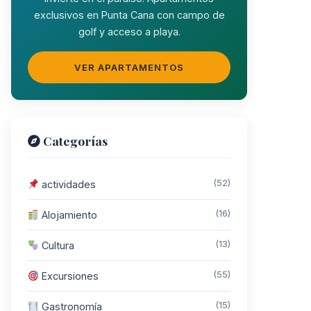
exclusivos en Punta Cana con campo de
golf y acceso a playa.
VER APARTAMENTOS
Categorías
(52)
actividades
(16)
Alojamiento
(13)
Cultura
(55)
Excursiones
(15)
Gastronomía