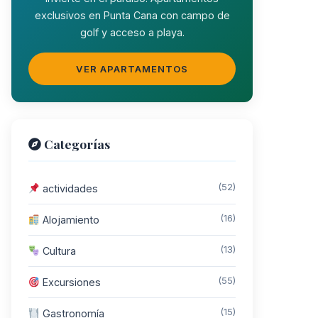
exclusivos en Punta Cana con campo de
golf y acceso a playa.
VER APARTAMENTOS
Categorías
(52)
actividades
(16)
Alojamiento
(13)
Cultura
(55)
Excursiones
(15)
Gastronomía