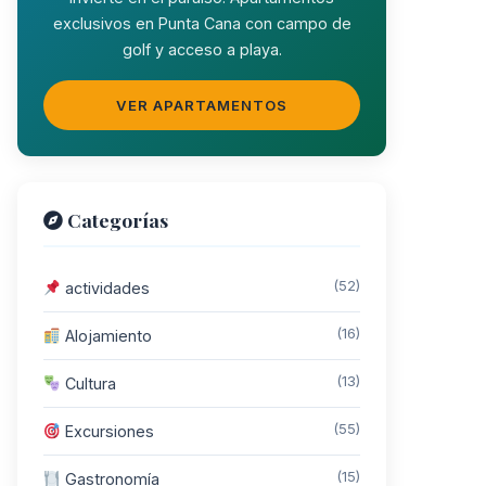
exclusivos en Punta Cana con campo de
golf y acceso a playa.
VER APARTAMENTOS
Categorías
(52)
actividades
(16)
Alojamiento
(13)
Cultura
(55)
Excursiones
(15)
Gastronomía