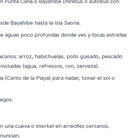
en Punta Cana o Bayahíbe (minibús o autobús con
sde Bayahíbe hasta la Isla Saona.
de aguas poco profundas donde ves y tocas estrellas
icanos: arroz, habichuelas, pollo guisado, pescado
 incluidas (agua, refrescos, ron, cerveza).
sla (Canto de la Playa) para nadar, tomar el sol o
uegos.
 una cueva o snorkel en arrecifes cercanos.
anuncian.