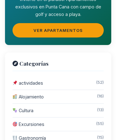
exclusivos en Punta Cana con campo de
golf y acceso a playa.
VER APARTAMENTOS
Categorías
(52)
actividades
(16)
Alojamiento
(13)
Cultura
(55)
Excursiones
(15)
Gastronomía